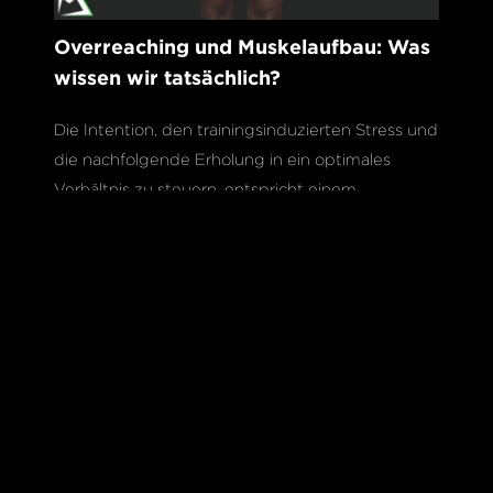
Overreaching und Muskelaufbau: Was
wissen wir tatsächlich?
Die Intention, den trainingsinduzierten Stress und
die nachfolgende Erholung in ein optimales
Verhältnis zu steuern, entspricht einem
grundlegenden Trainingsprinzip. Um einen
trainingswirksamen Reiz setzen zu können, muss
durch die Belastungssteuerung eine bestimmte
Schwelle überschritten werden. Dieser Reiz soll
den Organismus zu einer Anpassung zwingen
Mehr lesen